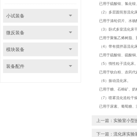
已用于硫酸铵、氯化铵、
（2）多层圆筒形流化床
小试装备
已用于涤纶切片、水杨酸
（3）卧式多室流化床干
微反装备
已用于聚氯乙烯树脂、聚丙烯
（4）带有搅拌器流化
模块装备
已用于硫酸铵、硫酸铜、
（5）惰性粒子流化床
装备配件
已用于钦白粉、农药代森
（6）振动流化床。
已用于糖、石棉矿、奶粉
（7）喷雾流化造粒干
已用于尿素、葡萄糖、溴
上一篇：
实验室小型
下一篇：
流化床实验