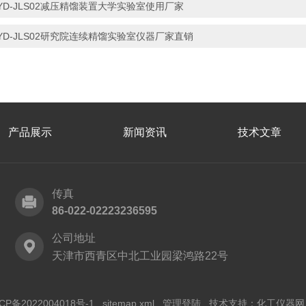
YD-JLS02减压精馏装置大学实验室使用厂家
YD-JLS02研究院连续精馏实验室仪器厂家直销
产品展示
新闻资讯
技术文章
传真
86-022-02223236595
公司地址
天津市西青区中北工业园梁鸿路22号
CP备2022004018号-1
sitemap.xml
管理登陆
技术支持：
化工仪器网