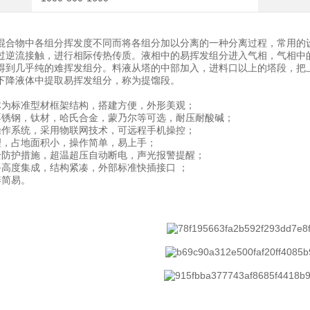
混合物中各组分挥发度不同而将各组分加以分离的一种分离过程，常用的
过逆流接触，进行相际传热传质。液相中的易挥发组分进入气相，气相中
得到几乎纯的难挥发组分。料液从塔的中部加入，进料口以上的塔段，把
下降液体中提取易挥发组分，称为提馏段。
体为标准型材框架结构，搭建方便，外形美观；
不锈钢，钛材，哈氏合金，蒙乃尔等可选，耐压耐酸碱；
操作系统，采用物联网技术，可远程手机操控；
理，占地面积小，操作简单，易上手；
全防护措施，超温超压自动断电，声光报警提醒；
备高度集成，结构紧凑，外部标准快插接口 ；
养简易。