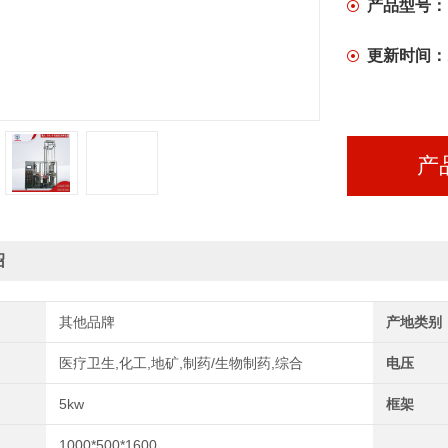
6、物联网形式：
产品型号：
7、工控电
更新时间：
产
绍
其他品牌
产地类别
医疗卫生,化工,地矿,制药/生物制药,综合
电压
5kw
框架
1000*500*1600