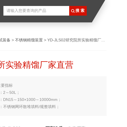
试装备
>
不锈钢精馏装置
> YD-JLS02研究院所实验精馏厂家直营
所实验精馏厂家直营
主要指标
：2～50L；
DN15～150×1000～10000mm；
：不锈钢网环散堆填料/规整填料；
管换热器冷凝管，换热面积0.02～5m²；
：电加热；