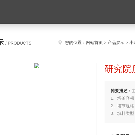
示
您的位置：
网站首页
>
产品展示
>
小
/ PRODUCTS
研究院
简要描述：
1、塔釜容积
2、塔节规格：
3、填料类型
4、塔头：列
5、加热形式