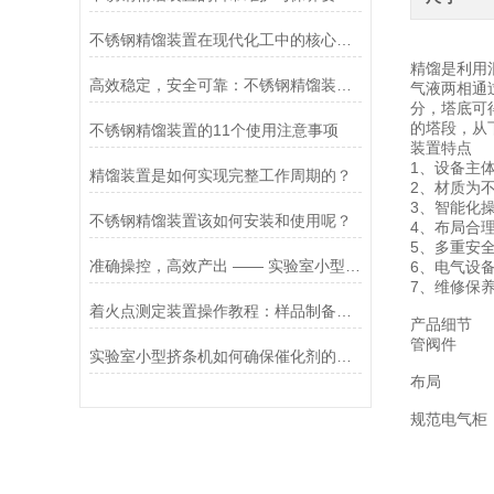
不锈钢精馏装置在现代化工中的核心角色
精馏是利用
高效稳定，安全可靠：不锈钢精馏装置成为化工行业的得力助手
气液两相通
分，塔底可
的塔段，从
不锈钢精馏装置的11个使用注意事项
装置特点
1、设备主
精馏装置是如何实现完整工作周期的？
2、材质为
3、智能化
不锈钢精馏装置该如何安装和使用呢？
4、布局合
5、多重安
准确操控，高效产出 —— 实验室小型挤条机领科研材料制备新潮流
6、电气设
7、维修保
着火点测定装置操作教程：样品制备、温度设定与试验注意事项
产品细节
管阀件
实验室小型挤条机如何确保催化剂的活性
布局
规范电气柜