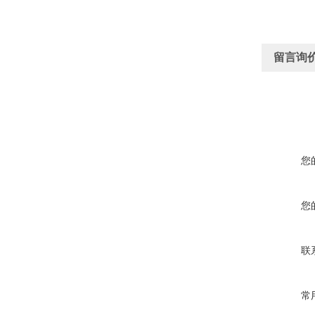
留言询
您
您
联
常