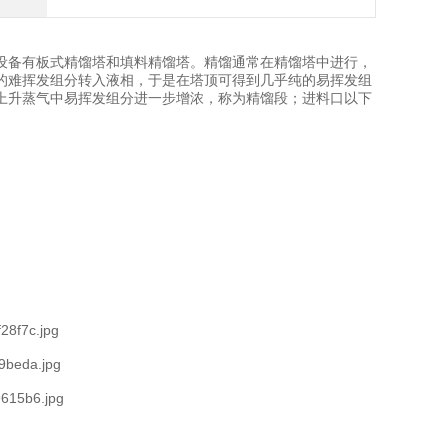
设备有板式精馏塔和填料精馏塔。精馏通常在精馏塔中进行，
的难挥发组分转入液相，于是在塔顶可得到几乎纯的易挥发组
上升蒸气中易挥发组分进一步增浓，称为精馏段；进料口以下