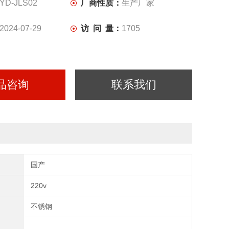
wifi环境/5G/4G ；
YD-JLS02
厂商性质：
生产厂家
脑：触摸屏，数据自动采集存储。
2024-07-29
访 问 量：
1705
品咨询
联系我们
国产
220v
不锈钢