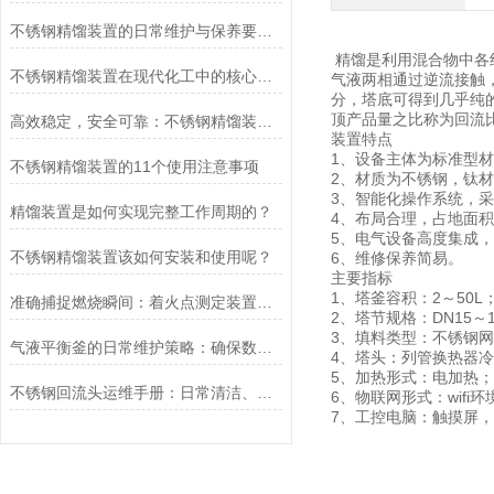
不锈钢精馏装置的日常维护与保养要点，保障设备耐腐蚀性能与长期稳定运行效率
精馏是利用混合物中各
不锈钢精馏装置在现代化工中的核心角色
气液两相通过逆流接触
分，塔底可得到几乎纯
顶产品量之比称为回流
高效稳定，安全可靠：不锈钢精馏装置成为化工行业的得力助手
装置特点
1、设备主体为标准型
不锈钢精馏装置的11个使用注意事项
2、材质为不锈钢，钛
3、智能化操作系统，
精馏装置是如何实现完整工作周期的？
4、布局合理，占地面
5、电气设备高度集成，
不锈钢精馏装置该如何安装和使用呢？
6、维修保养简易。
主要指标
1、塔釜容积：2～50L
准确捕捉燃烧瞬间：着火点测定装置，让实验数据跃然纸上，点燃科研热情
2、塔节规格：DN15～15
3、填料类型：不锈钢网
气液平衡釜的日常维护策略：确保数据长期精准可靠的要点解析
4、塔头：列管换热器冷凝
5、加热形式：电加热；
不锈钢回流头运维手册：日常清洁、接口密封检查与腐蚀防护保养技巧
6、物联网形式：wifi环境
7、工控电脑：触摸屏