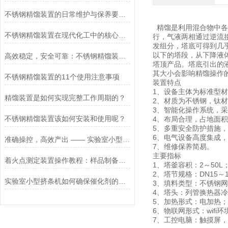
不锈钢精馏装置的日常维护与保养要点，保障设备耐腐蚀性能与长期稳定运行效率
精馏是利用混合物中各
不锈钢精馏装置在现代化工中的核心角色
行，气液两相通过逆流
发组分，塔底可得到几
以下的塔段，从下降液
高效稳定，安全可靠：不锈钢精馏装置成为化工行业的得力助手
塔顶产品。塔底引出的
其大小会影响精馏操作
不锈钢精馏装置的11个使用注意事项
装置特点
1、设备主体为标准型
精馏装置是如何实现完整工作周期的？
2、材质为不锈钢，钛
3、智能化操作系统，
不锈钢精馏装置该如何安装和使用呢？
4、布局合理，占地面
5、多重安全防护措施
6、电气设备高度集成，
准确操控，高效产出 —— 实验室小型挤条机领科研材料制备新潮流
7、维修保养简易。
主要指标
着火点测定装置操作教程：样品制备、温度设定与试验注意事项
1、塔釜容积：2～50L
2、塔节规格：DN15～15
实验室小型挤条机如何确保催化剂的活性
3、填料类型：不锈钢网
4、塔头：列管换热器冷凝
5、加热形式：电加热；
6、物联网形式：wifi环境
7、工控电脑：触摸屏